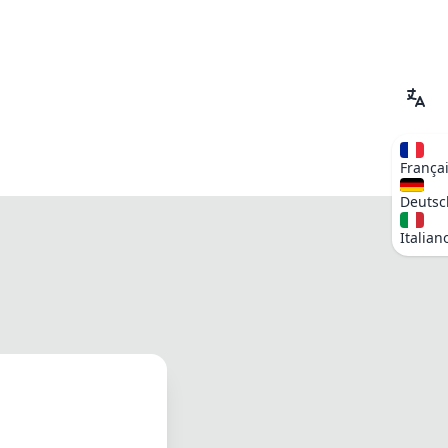
França
Deutsc
Italian