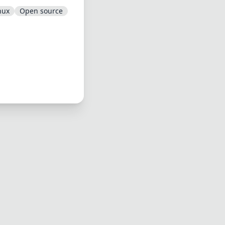
nux
Open source