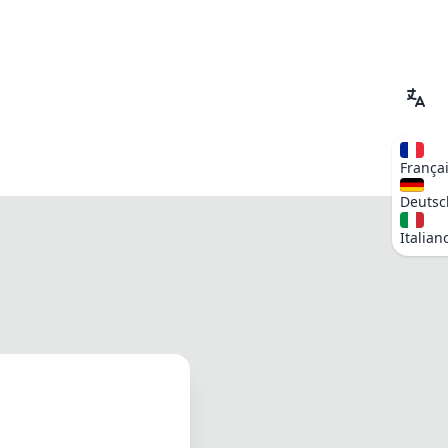
França
Deutsc
Italian