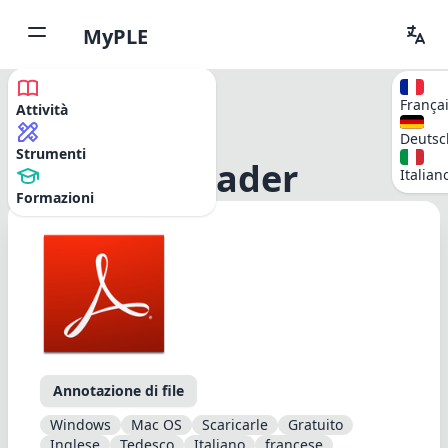
MyPLE
França
Attività
Deutsc
Strumenti
Acrobat Reader
Italian
Formazioni
Annotazione di file
Windows
Mac OS
Scaricarle
Gratuito
Inglese
Tedesco
Italiano
francese